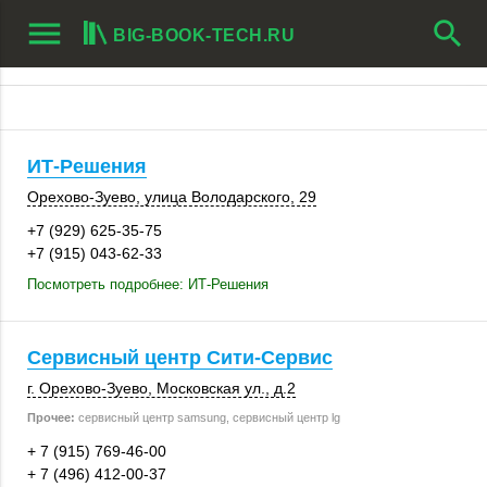
menu
search
BIG-BOOK-TECH.RU
ИТ-Решения
Орехово-Зуево
, улица Володарского, 29
+7 (929) 625-35-75
+7 (915) 043-62-33
Посмотреть подробнее: ИТ-Решения
Сервисный центр Сити-Сервис
г. Орехово-Зуево
,
Московская ул.
,
д.2
Прочее:
сервисный центр samsung, сервисный центр lg
+ 7 (915) 769-46-00
+ 7 (496) 412-00-37